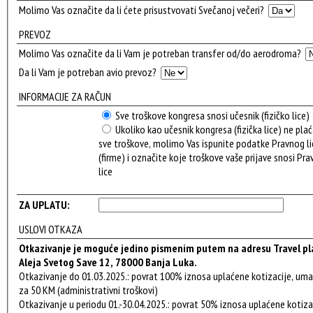
Molimo Vas označite da li ćete prisustvovati Svečanoj večeri?
PREVOZ
Molimo Vas označite da li Vam je potreban transfer od/do aerodroma?
Da li Vam je potreban avio prevoz?
INFORMACIJE ZA RAČUN
Sve troškove kongresa snosi učesnik (fizičko lice)
Ukoliko kao učesnik kongresa (fizička lice) ne pla
sve troškove, molimo Vas ispunite podatke Pravnog li
(firme) i označite koje troškove vaše prijave snosi Pr
lice
ZA UPLATU:
USLOVI OTKAZA
Otkazivanje je moguće jedino pismenim putem na adresu Travel pl
Aleja Svetog Save 12, 78000 Banja Luka.
Otkazivanje do 01.03.2025.: povrat 100% iznosa uplaćene kotizacije, um
za 50 KM (administrativni troškovi)
Otkazivanje u periodu 01.-30.04.2025.: povrat 50% iznosa uplaćene kotiza