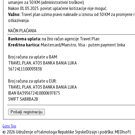
umanjen za 50 KM (administrativni troškovi)
Nakon 01.05.2025. povrat uplaćene kotizacije nije moguć.
Važno:
Travel plan uzima pravo naknade u iznosu od 50 KM za promjene i
otkazivanja.
NAČIN PLAĆANJA
Bankovna uplata:
na žiro račun agencije Travel Plan
Kreditna kartica:
Mastercard/Maestro, Visa - putem payment linka
Broj računa za uplate u BAM:
TRAVEL PLAN, ATOS BANKA BANJA LUKA
5672411100093838
Broj računa za uplate u EUR:
TRAVEL PLAN, ATOS BANKA BANJA LUKA
IBAN BA395672410000697875
SWIFT SABRBA2B
Goto Top
© 2026 Udruženje oftalmologa Republike Srpske
Dizajn i podrška: MEDIsoft