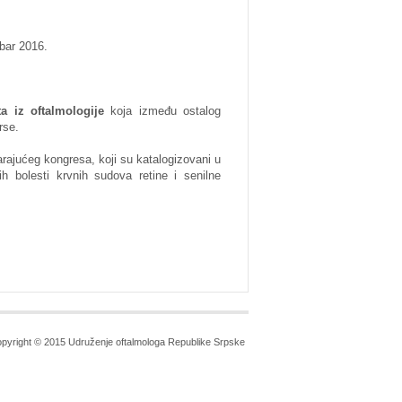
mbar 2016.
ta iz oftalmologije
koja između ostalog
rse.
rajućeg kongresa, koji su katalogizovani u
ih bolesti krvnih sudova retine i senilne
pyright © 2015 Udruženje oftalmologa Republike Srpske