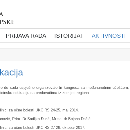
PRIJAVA RADA
ISTORIJAT
AKTIVNOSTI
kacija
je do sada uspješno organizovalo tri kongresa sa međunarodnim učešćem, t
icinsku edukaciju sa predavačima iz zemlje i regiona.
Klinici za očne bolesti UKC RS 24-25. maj 2014.
ić, Prim. Dr Smiljka Đurić, Mr sc. dr Bojana Dačić
Klinici za očne bolesti UKC RS 27-28. oktobar 2017.