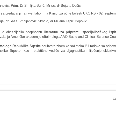
ić, Prim. Dr Smiljka Đurić, Mr sc. dr Bojana Dačić
ova sa predavanjima i wet labom na Klinici za očne bolesti UKC RS - 02. septe
 dr Saša Smoljanović Skočić, dr Miljana Tepić Popović
e je obezbijedilo neophodnu
literaturu za pripremu specijalističkog ispi
 izdanja Američke akademije oftalmologa AAO Basic and Clinical Science Cou
almologa Republike Srpske
obuhvata zbornike sažetaka i/ili radova sa odgova
publike Srpske, kao i praktične vodiče za dijagnostiku i liječenje okluzivn
Co