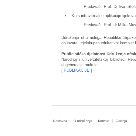
Predavači: Prof. Dr Ivan Stefanov
•
Kurs intravitrealne aplikacije lijek
Predavači: Prof. dr Milka Mavija,
Udruženje oftalmologa Republike Srpsk
obuhvata i cjelokupan edukativni komplet
Publicistička djelatnost Udruženja oft
Narodnoj i univerzitetskoj biblioteci Re
degeneracije makule.
[ PUBLIKACIJE ]
Naslovna
O udruženju
Kontakt
Galerija