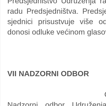
Predsjedništvo Udruženja r
radu Predsjedništva. Predsj
sjednici prisustvuje više o
donosi odluke većinom glasov
VII NADZORNI ODBOR
Nadzorni odbor Udruženj